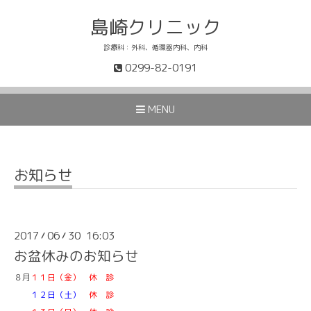
島崎クリニック
診療科：外科、循環器内科、内科
0299-82-0191
MENU
お知らせ
2017
06
30 16:03
/
/
お盆休みのお知らせ
８月
１１日（金） 休 診
１２日（土）
休 診